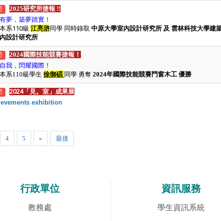
2025研究所捷報 !!
門
有夢
，
築夢踏實
！
本系110級
江亮滸
同學 同時錄取
中原大學室內設計研究所 及 雲林科技大學建
內設計研究所
2024國際技能競賽
捷報！
門
自我，閃耀國際！
本系110級學生
徐御碩
同學 勇奪
2024年國際技能競賽門窗木工 優勝
2024「見。室」成果展
門
evements exhibition
4
5
»
最後
行政單位
資訊服務
教務處
學生資訊系統