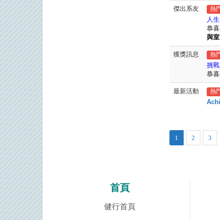
傑出系友
熱
人生
恭喜
與室
獲獎訊息
熱
挑戰
恭喜
最新活動
熱
Achi
1
2
3
首頁
健行首頁