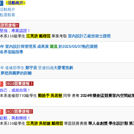
<活動相片>
頂
活動相片
點選觀看
25證照捷報!!
堅強
，
專業認證
！
本系110級學生
江亮滸 戴楷芸
畢業考取
室內設計乙級技術士證照
25年 室內設計與管理系 成果展
迴流
於2025/05/07熱烈展開
各界蒞臨指導
21年 進修部學生
鄭宇辰
受邀拍攝
大愛電視劇
明
夢想與圓夢的距離
2024競賽捷報
！
門
自己，成就自我！
本系進修部110級學生
鄭皓予 吳若慈
同學 勇奪
2024年樂創盃競賽室內空間組
2025競賽捷報!!
門
起航
，
再創輝煌
！
本系110級學生
江亮滸 吳郁婕 戴楷芸
專題競賽勇獲
華人金創獎 學生設計類 第