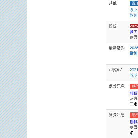
其他
置
系上
歡迎
證照
20
實力
恭喜
最新活動
20
歡迎
/ 專訪 /
20
說
獲獎訊息
熱
相信
恭喜
二名
獲獎訊息
熱
揚帆
恭喜
名