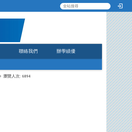
:::
聯絡我們
辦學績優
瀏覽人次:
6894