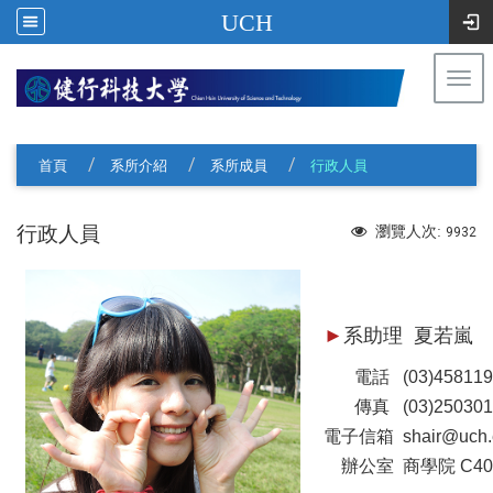
UCH
Togg
navi
:::
首頁
系所介紹
系所成員
行政人員
行政人員
瀏覽人次:
9932
►
系助理 夏若嵐
電話 (03)4581196
傳真 (03)250301
電子信箱
shair@uch.
辦公室 商學院 C40