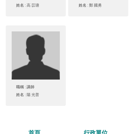
姓名
:
高 苡瑭
姓名
:
鄭 國勇
職稱
: 講師
姓名
:
陽 光普
首頁
行政單位