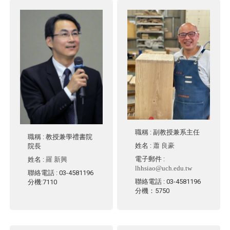
職稱
: 副教授兼系主任
職稱
: 教授兼學禮書院
姓名
:
蕭 良豪
院長
電子郵件
:
姓名
:
羅 新興
lhhsiao@uch.edu.tw
聯絡電話
: 03-4581196
聯絡電話
: 03-4581196
分機:7110
分機：5750