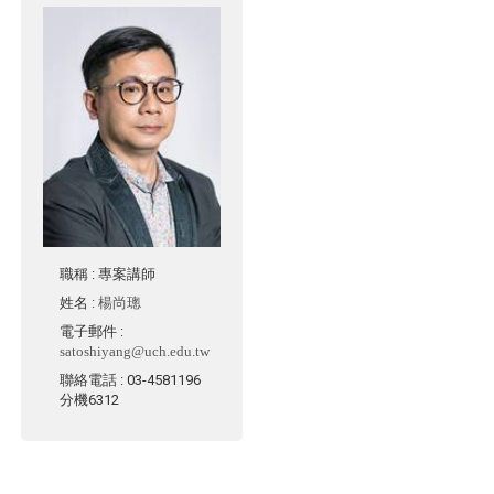
職稱
: 專案講師
姓名
:
楊尚璁
電子郵件
:
satoshiyang@uch.edu.tw
聯絡電話
: 03-4581196
分機6312