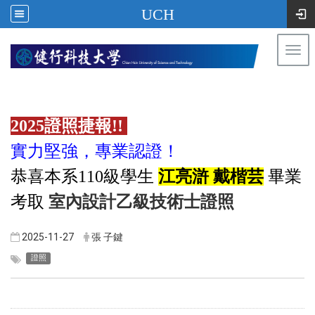
UCH
Togg
navi
:::
2025證照捷報!!
實力堅強
專業認證
，
！
恭喜本系110級學生
江亮滸 戴楷芸
畢業
室內設計乙級技術士證照
考取
2025-11-27
張 子鍵
證照