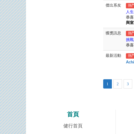
傑出系友
熱
人生
恭喜
與室
獲獎訊息
熱
挑戰
恭喜
最新活動
熱
Achi
1
2
3
首頁
健行首頁