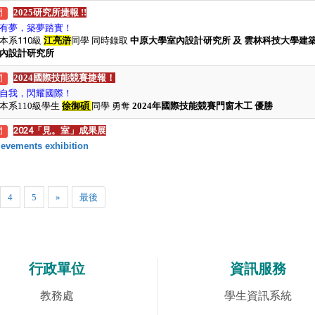
2025研究所捷報 !!
門
有夢
，
築夢踏實
！
本系110級
江亮滸
同學 同時錄取
中原大學室內設計研究所 及 雲林科技大學建
內設計研究所
2024國際技能競賽
捷報！
門
自我，閃耀國際！
本系110級學生
徐御碩
同學 勇奪
2024年國際技能競賽門窗木工 優勝
2024「見。室」成果展
門
evements exhibition
4
5
»
最後
行政單位
資訊服務
教務處
學生資訊系統