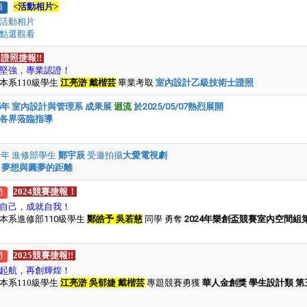
<活動相片>
頂
活動相片
點選觀看
25證照捷報!!
堅強
，
專業認證
！
本系110級學生
江亮滸 戴楷芸
畢業考取
室內設計乙級技術士證照
25年 室內設計與管理系 成果展
迴流
於2025/05/07熱烈展開
各界蒞臨指導
21年 進修部學生
鄭宇辰
受邀拍攝
大愛電視劇
明
夢想與圓夢的距離
2024競賽捷報
！
門
自己，成就自我！
本系進修部110級學生
鄭皓予 吳若慈
同學 勇奪
2024年樂創盃競賽室內空間組
2025競賽捷報!!
門
起航
，
再創輝煌
！
本系110級學生
江亮滸 吳郁婕 戴楷芸
專題競賽勇獲
華人金創獎 學生設計類 第