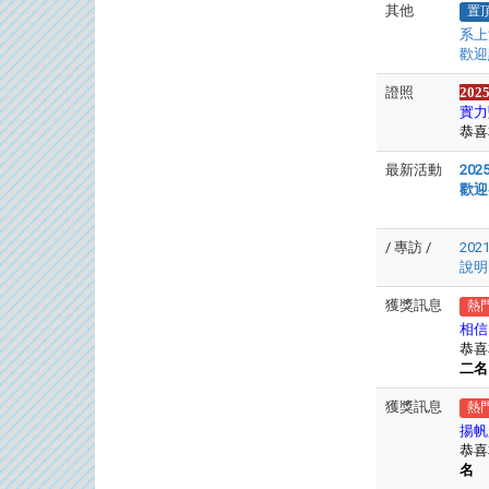
其他
置
系上
歡迎
證照
20
實力
恭喜
最新活動
20
歡迎
/ 專訪 /
20
說
獲獎訊息
熱
相信
恭喜
二名
獲獎訊息
熱
揚帆
恭喜
名