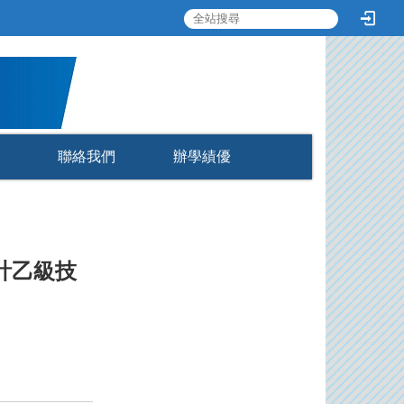
:::
聯絡我們
辦學績優
計乙級技