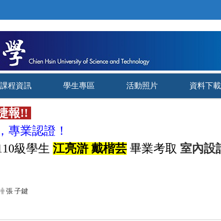
課程資訊
學生專區
活動照片
資料下載
捷報!!
專業認證
，
！
室內設
110級學生
江亮滸 戴楷芸
畢業考取
張 子鍵