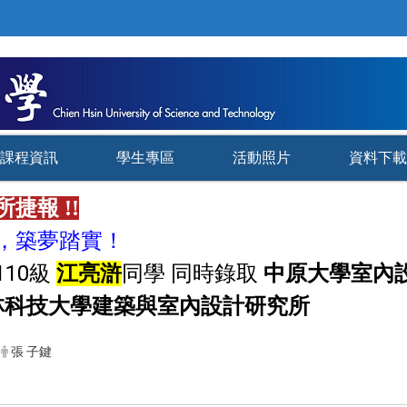
課程資訊
學生專區
活動照片
資料下載
所捷報 !!
築夢踏實
，
！
10級
江亮滸
同學 同時錄取
中原大學室內
雲林科技大學建築與室內設計研究所
張 子鍵