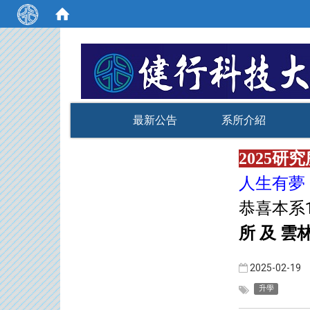
:::
最新公告
系所介紹
2025研究
人生有夢
恭喜本系1
所 及 
2025-02-19
升學